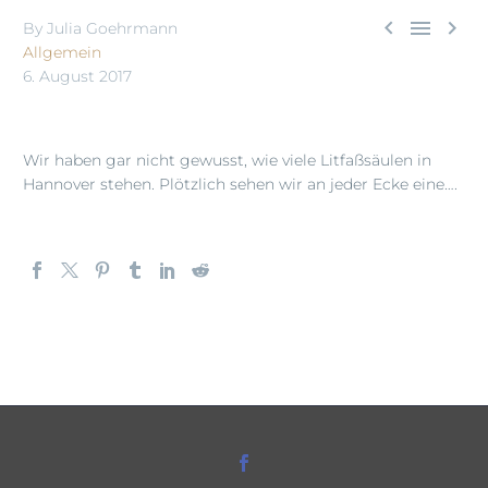



By Julia Goehrmann
Allgemein
6. August 2017
Wir haben gar nicht gewusst, wie viele Litfaßsäulen in
Hannover stehen. Plötzlich sehen wir an jeder Ecke eine….