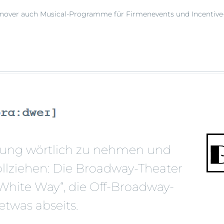
annover auch Musical-Programme für Firmenevents und Incentive
ilung wörtlich zu nehmen und
llziehen: Die Broadway-Theater
White Way“, die Off-Broadway-
twas abseits.