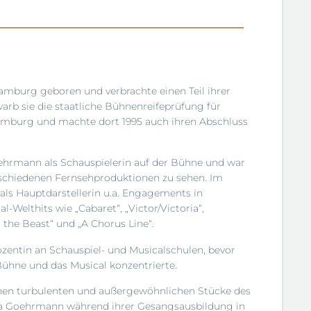
mburg geboren und verbrachte einen Teil ihrer
arb sie die staatliche Bühnenreifeprüfung für
amburg und machte dort 1995 auch ihren Abschluss
oehrmann als Schauspielerin auf der Bühne und war
erschiedenen Fernsehproduktionen zu sehen. Im
e als Hauptdarstellerin u.a. Engagements in
Welthits wie „Cabaret“, „Victor/Victoria“,
 the Beast“ und „A Chorus Line“.
Dozentin an Schauspiel- und Musicalschulen, bevor
 Bühne und das Musical konzentrierte.
einen turbulenten und außergewöhnlichen Stücke des
ia Goehrmann während ihrer Gesangsausbildung in