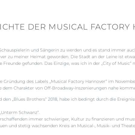
HICHTE DER MUSICAL FACTORY
t, Schauspielerin und Sängerin zu werden und es stand immer au
er zu meiner Heimat geworden. Die Stadt an der Leine ist etwas
 Freunde gefunden. Das Einzige, was ich in der „City of Music“ 
 die Gründung des Labels „Musical Factory Hannover“ im Novembe
die dem Charakter von Off-Broadway-Inszenierungen nahe komm
den „Blues Brothers“ 2018, habe ich bedingt durch die Ereignis
 „Unterm Schwanz“.
turschaffenden immer schwieriger, Kultur zu finanzieren und mus
euen und stetig wachsenden Kreis an Musical-, Musik- und Theat