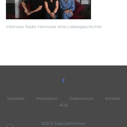
Interview Radio Hannover eine Liebesgeschichte
Startseite
Impressum
Datenschutz
Kontakt
AGB
2021 © Julia Goehrmann