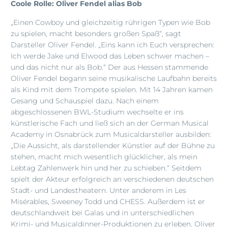
Coole Rolle: Oliver Fendel alias Bob
„Einen Cowboy und gleichzeitig rührigen Typen wie Bob
zu spielen, macht besonders großen Spaß“, sagt
Darsteller Oliver Fendel. „Eins kann ich Euch versprechen:
Ich werde Jake und Elwood das Leben schwer machen –
und das nicht nur als Bob.“ Der aus Hessen stammende
Oliver Fendel begann seine musikalische Laufbahn bereits
als Kind mit dem Trompete spielen. Mit 14 Jahren kamen
Gesang und Schauspiel dazu. Nach einem
abgeschlossenen BWL-Studium wechselte er ins
künstlerische Fach und ließ sich an der German Musical
Academy in Osnabrück zum Musicaldarsteller ausbilden:
„Die Aussicht, als darstellender Künstler auf der Bühne zu
stehen, macht mich wesentlich glücklicher, als mein
Lebtag Zahlenwerk hin und her zu schieben.“ Seitdem
spielt der Akteur erfolgreich an verschiedenen deutschen
Stadt- und Landestheatern. Unter anderem in Les
Misérables, Sweeney Todd und CHESS. Außerdem ist er
deutschlandweit bei Galas und in unterschiedlichen
Krimi- und Musicaldinner-Produktionen zu erleben. Oliver